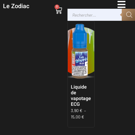
Le Zodiac
0
Liquide
de
vapotage
ECG
3,90
€
–
15,00
€