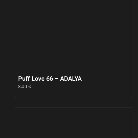
Puff Love 66 – ADALYA
8,00
€