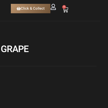
0
Click & Collect
E GRAPE